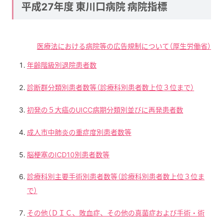
平成27年度 東川口病院 病院指標
医療法における病院等の広告規制について（厚生労働省）
年齢階級別退院患者数
診断群分類別患者数等（診療科別患者数上位３位まで）
初発の５大癌のUICC病期分類別並びに再発患者数
成人市中肺炎の重症度別患者数等
脳梗塞のICD10別患者数等
診療科別主要手術別患者数等（診療科別患者数上位３位ま
で）
その他（ＤＩＣ、敗血症、その他の真菌症および手術・術