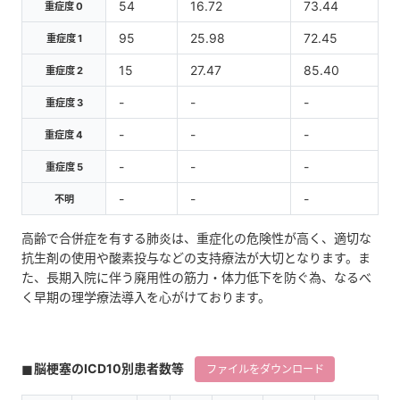
54
16.72
73.44
重症度 0
95
25.98
72.45
重症度 1
15
27.47
85.40
重症度 2
-
-
-
重症度 3
-
-
-
重症度 4
-
-
-
重症度 5
-
-
-
不明
高齢で合併症を有する肺炎は、重症化の危険性が高く、適切な
抗生剤の使用や酸素投与などの支持療法が大切となります。ま
た、長期入院に伴う廃用性の筋力・体力低下を防ぐ為、なるべ
く早期の理学療法導入を心がけております。
脳梗塞のICD10別患者数等
ファイルをダウンロード