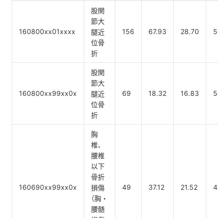
股関
節大
160800xx01xxxx
156
67.93
28.70
5
腿近
位骨
折
股関
節大
160800xx99xx0x
69
18.32
16.83
5
腿近
位骨
折
胸
椎、
腰椎
以下
骨折
160690xx99xx0x
49
37.12
21.52
4
損傷
（胸・
腰髄