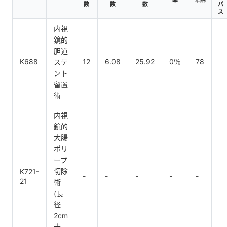
数
数
数
パ
ス
内視
鏡的
胆道
K688
12
6.08
25.92
0％
78
ステ
ント
留置
術
内視
鏡的
大腸
ポリ
ープ
切除
K721-
-
-
-
-
-
21
術
(長
径
2cm
未