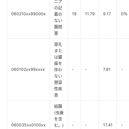
ニア
の記
060210xx99000x
19
11.79
9.17
0％
載の
ない
腸閉
塞
穿孔
また
は膿
瘍を
060102xx99xxxx
-
-
7.91
-
伴わ
ない
憩室
性疾
患
結腸
(虫垂
を含
060035xx0100xx
-
-
17.41
-
む。)