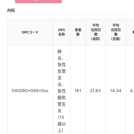
内科
平均
平均
DPC
患者
在院日
在院日
DPCコード
名称
数
数
数
（自院）
（全国）
肺
炎、
急性
気管
支
炎、
040080x099x0xx
161
21.83
14.34
4
急性
細気
管支
炎
（15
歳以
上）