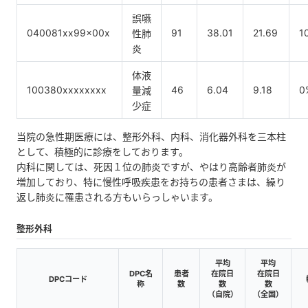
誤嚥
040081xx99x00x
91
38.01
21.69
1
性肺
炎
体液
100380xxxxxxxx
46
6.04
9.18
0
量減
少症
当院の急性期医療には、整形外科、内科、消化器外科を三本柱
として、積極的に診療をしております。
内科に関しては、死因１位の肺炎ですが、やはり高齢者肺炎が
増加しており、特に慢性呼吸疾患をお持ちの患者さまは、繰り
返し肺炎に罹患される方もいらっしゃいます。
整形外科
平均
平均
DPC名
患者
在院日
在院日
DPCコード
称
数
数
数
（自院）
（全国）