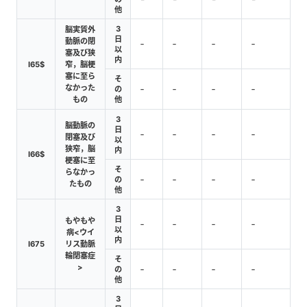
他
3
脳実質外
日
動脈の閉
‐
‐
‐
‐
以
塞及び狭
内
I65$
窄，脳梗
塞に至ら
そ
なかった
‐
‐
‐
‐
の
もの
他
3
脳動脈の
日
‐
‐
‐
‐
閉塞及び
以
狭窄，脳
内
I66$
梗塞に至
そ
らなかっ
‐
‐
‐
‐
の
たもの
他
3
日
もやもや
‐
‐
‐
‐
以
病<ウイ
内
I675
リス動脈
輪閉塞症
そ
>
‐
‐
‐
‐
の
他
3