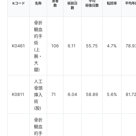
患者
平均
Kコード
名称
術前日
転院率
平均年
数
術後日数
数
骨折
観血
的手
術
K0461
106
6.11
55.75
4.7%
78.9
(上
腕・
大
腿)
人工
骨頭
K0811
71
6.04
58.89
5.6%
81.7
挿入
術
(股)
骨折
観血
的手