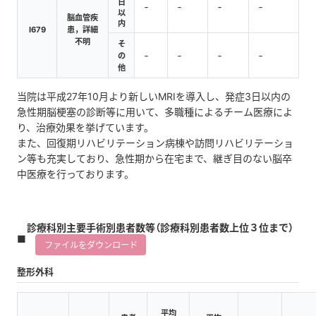
日
‐
‐
‐
‐
以
脳血管疾
内
I679
患，詳細
不明
そ
‐
‐
‐
‐
の
他
当院は平成27年10月より新しいMRIを導入し、発症3日以内の
急性期脳梗塞の診断等に用いて、多職種によるチーム医療によ
り、治療効果を挙げています。
また、回復期リハビリテーション病棟や訪問リハビリテーショ
ン等も充実しており、急性期から在宅まで、継ぎ目のない脳卒
中医療を行っております。
診療科別主要手術別患者数等（診療科別患者数上位３位まで）
ファイルをダウンロード
整形外科
平均