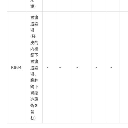
満)
胃瘻
造設
術
(経
皮的
内視
鏡下
胃瘻
K664
-
-
-
-
-
造設
術､
腹腔
鏡下
胃瘻
造設
術を
含
む)