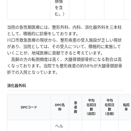
損傷
を含
む。）
当院の急性期医療には、整形外科、内科、消化器外科を三本柱
として、積極的に診療をしております。
川口市救急医療の現状から、整形疾患の受入施設が乏しい現状
があり、当院としては、その受入について、積極的に実施して
いくことが、地域医療に貢献できると考えています。
高齢の方の転倒頻度は高く、大腿骨頸部骨折になる割合は高
くなっております。当院でも整形疾患の約58％が大腿骨頸部骨
折での入院となっています。
消化器外科
平均
平均
患
DPC名
在院日
在院日
転院
DPCコード
者
称
数
数
率
数
（自院）
（全国）
ヘル