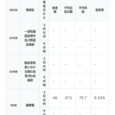
発
症
患者
平均在
平均年
ICD10
傷病名
日
転院率
数
院日数
齢
か
ら
3
日
‐
‐
‐
‐
一過性脳
以
虚血発作
内
G45$
及び関連
そ
症候群
‐
‐
‐
‐
の
他
3
日
脳血管疾
‐
‐
‐
‐
以
患におけ
内
G46$
る脳の血
管(性)症
そ
候群
‐
‐
‐
‐
の
他
3
日
48
47.3
75.7
8.33%
以
内
I63$
脳梗塞
そ
-
-
-
-
の