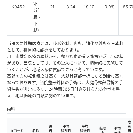
術
K0462
21
3.24
19.10
0.0%
55.7
（前
腕・
下
腿)
当院の急性期医療には、整形外科、内科、消化器外科を三本柱
として、積極的に診療をしております。
川口市救急医療の現状から、整形疾患の受入施設が乏しい現状
があり、当院としては、その受入について、積極的に実施して
いくことが、地域医療に貢献できると考えています。
高齢の方の転倒頻度は高く、大腿骨頸部骨折になる割合は高く
なっております。当院整形外科の手術は、大腿骨頸部骨折の手
術件数が非常に多く、24時間365日引き受けられる体制を整
え、地域医療の貢献に努めています。
内科
患
患
平均
平均
者
転院
平均
Kコード
名称
者
術前日
術後日
用
率
年齢