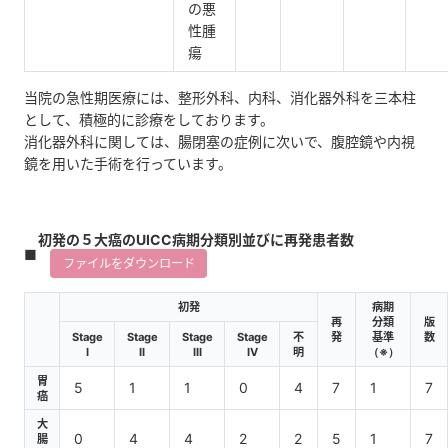
の悪
性腫
瘍
当院の急性期医療には、整形外科、内科、消化器外科を三本柱
として、積極的に診療をしております。
消化器外科に関しては、腸閉塞の症例に次いで、腹腔鏡や内視
鏡を用いた手術を行っています。
初発の５大癌のUICC病期分類別並びに再発患者数
ファイルをダウンロード
初発
病期
再
分類
版
Stage
Stage
Stage
Stage
不
発
基準
数
I
II
III
IV
明
（※）
胃
5
1
1
0
4
7
1
7
癌
大
0
4
4
2
2
5
1
7
腸