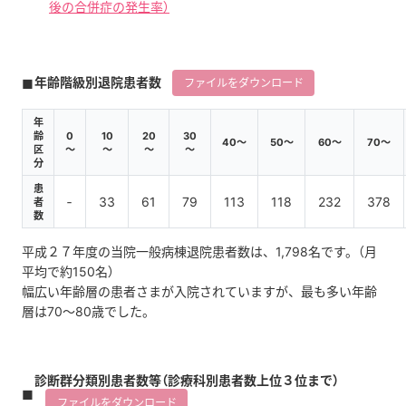
後の合併症の発生率）
年齢階級別退院患者数
ファイルをダウンロード
年
齢
0
10
20
30
40～
50～
60～
70～
区
～
～
～
～
分
患
‐
33
61
79
113
118
232
378
者
数
平成２７年度の当院一般病棟退院患者数は、1,798名です。（月
平均で約150名）
幅広い年齢層の患者さまが入院されていますが、最も多い年齢
層は70～80歳でした。
診断群分類別患者数等（診療科別患者数上位３位まで）
ファイルをダウンロード