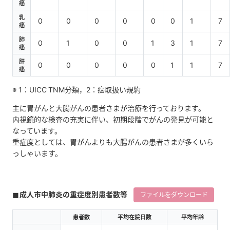
癌
乳
0
0
0
0
0
0
1
7
癌
肺
0
1
0
0
1
3
1
7
癌
肝
0
0
0
0
0
1
1
7
癌
※ 1：UICC TNM分類，2：癌取扱い規約
主に胃がんと大腸がんの患者さまが治療を行っております。
内視鏡的な検査の充実に伴い、初期段階でがんの発見が可能と
なっています。
重症度としては、胃がんよりも大腸がんの患者さまが多くいら
っしゃいます。
成人市中肺炎の重症度別患者数等
ファイルをダウンロード
患者数
平均在院日数
平均年齢