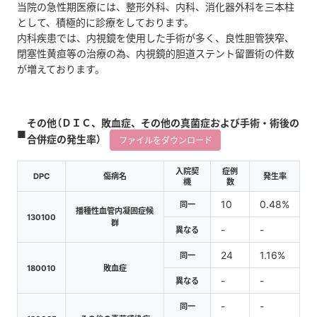
当院の急性期医療には、整形外科、内科、消化器外科を三本柱
として、積極的に診療をしております。
内科疾患では、内視鏡を使用した手術が多く、良性胆管狭窄、
閉塞性黄疸等の治療の為、内視鏡的胆道ステント留置術の件数
が増えております。
その他（ＤＩＣ、敗血症、その他の真菌症および手術・術後の
合併症の発生率）
ファイルをダウンロード
入院契
症例
DPC
傷病名
発生率
機
数
10
0.48%
同一
播種性血管内凝固症候
130100
群
-
-
異なる
24
1.16%
同一
180010
敗血症
-
-
異なる
-
-
同一